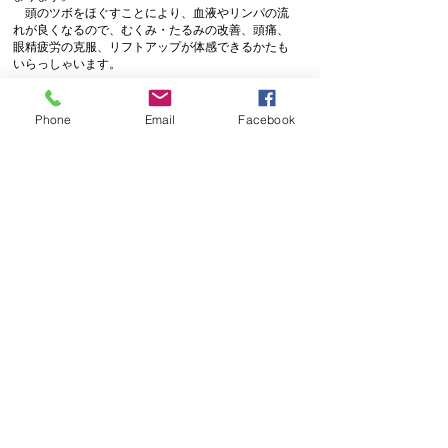
頭のツボをほぐすことにより、血液やリンパの流
れが良くなる
ので、むくみ・たるみの改善、頭痛、
眼精疲労の克服、リフト
アップが体感できるかたも
いらっしゃいます。
​着付け
Phone
Email
Facebook
振袖 ￥5,500
振袖以外 ￥4,500
袴 ￥4,000
七五三（作り帯） ￥3,000
浴衣 ￥2,500
早朝料金
8時～8時59分 +￥1,000
7時～7時59分 +￥2,000