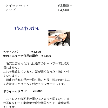
クイックセット ￥2,500～
​ アップ ￥4,500
HEAD SPA
ヘッドスパ ￥4,500
他のメニューと併用の場合 ￥4,000
毛穴に詰まった汚れは通常のシャンプーでは取り
切れません。
これを放置していると、髪が細くなったり抜けやす
くなります。
頭皮の汚れを浮かせ取り除いた後、頭皮のたるみ
を改善する
クリームを付けてマッサージします。
ドライヘッドスパ ￥4,000
ストレスや寝不足が重なると頭皮が固くなり、血
行不良をおこ
し老廃物や疲労物質がたまり老化が早
まります。