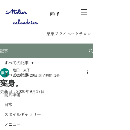
​Atelier
calendrier
​栗東プライベートサロン
記事
すべての記事
塩田 素子
すべての記事
2020年8月20日
読了時間: 1分
変身。
店内
更新日：
2020年9月17日
開店準備
日常
スタイルギャラリー
メニュー