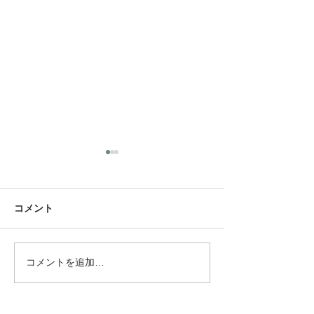
コメント
ベリーショート
ふわふわ くる
コメントを追加…