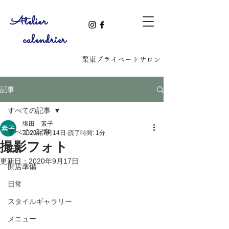
​Atelier
calendrier
​栗東プライベートサロン
記事
すべての記事
塩田 素子
すべての記事
2020年7月14日
読了時間: 1分
撮影フォト
店内
更新日：
2020年9月17日
開店準備
日常
スタイルギャラリー
メニュー