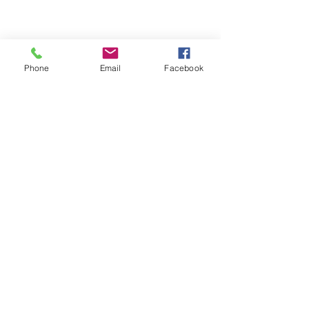
Phone
Email
Facebook
Menu
Gallery
Accessory
About
​Blog
​Access